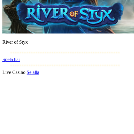
River of Styx
Spela här
Live Casino
Se alla