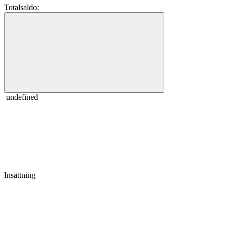
Totalsaldo:
undefined
Insättning