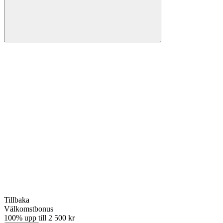
Tillbaka
Välkomstbonus
100% upp till 2 500 kr