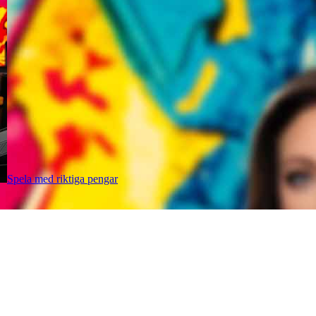
Spela med riktiga pengar