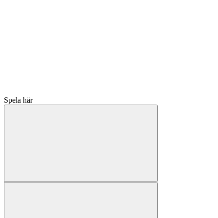
Spela här