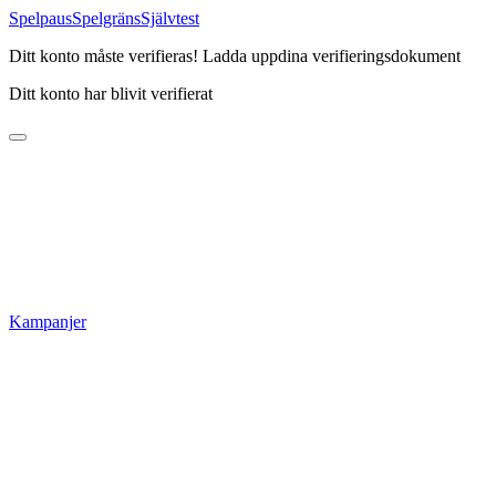
Spelpaus
Spelgräns
Självtest
Ditt konto måste verifieras!
Ladda upp
dina verifieringsdokument
Ditt konto har blivit verifierat
Kampanjer