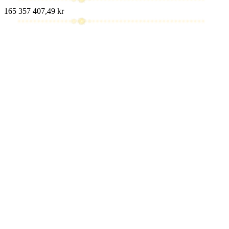
165 357 407,49 kr