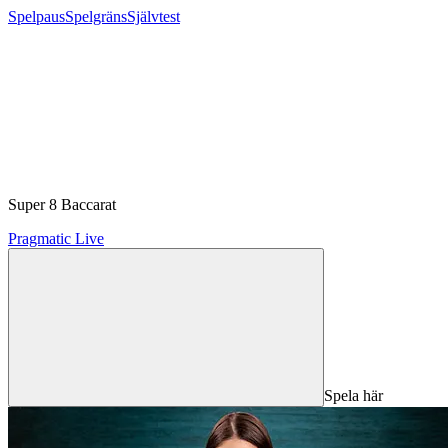
Spelpaus
Spelgräns
Självtest
Super 8 Baccarat
Pragmatic Live
Spela här