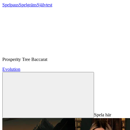
Spelpaus
Spelgräns
Självtest
Prosperity Tree Baccarat
Evolution
Spela här