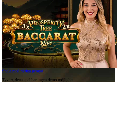
Spela med riktiga pengar
Tyvärr, detta spel har ingen demo möjlighet.