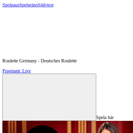
Spelpaus
Spelgräns
Självtest
Roulette Germany - Deutsches Roulette
Pragmatic Live
Spela här