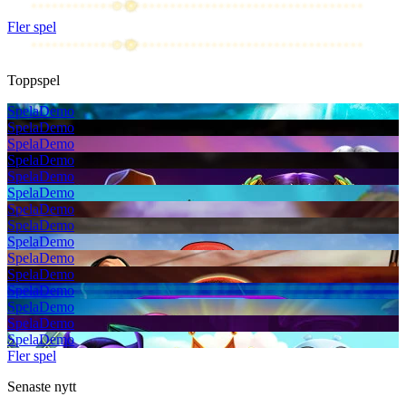
Fler spel
Toppspel
Spela
Demo
Spela
Demo
Spela
Demo
Spela
Demo
Spela
Demo
Spela
Demo
Spela
Demo
Spela
Demo
Spela
Demo
Spela
Demo
Spela
Demo
Spela
Demo
Spela
Demo
Spela
Demo
Spela
Demo
Fler spel
Senaste nytt