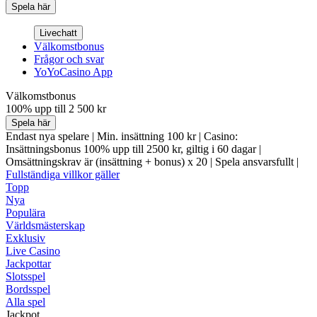
Spela här
Livechatt
Välkomstbonus
Frågor och svar
YoYoCasino App
Välkomstbonus
100% upp till 2 500 kr
Spela här
Endast nya spelare | Min. insättning 100 kr | Casino:
Insättningsbonus 100% upp till 2500 kr, giltig i 60 dagar |
Omsättningskrav är (insättning + bonus) x 20 | Spela ansvarsfullt |
Fullständiga villkor gäller
Topp
Nya
Populära
Världsmästerskap
Exklusiv
Live Casino
Jackpottar
Slotsspel
Bordsspel
Alla spel
Jackpot