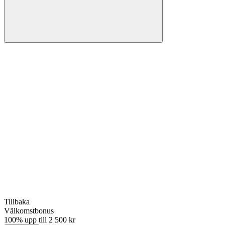
Tillbaka
Välkomstbonus
100% upp till 2 500 kr