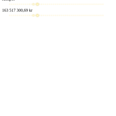
163 517 300,69 kr