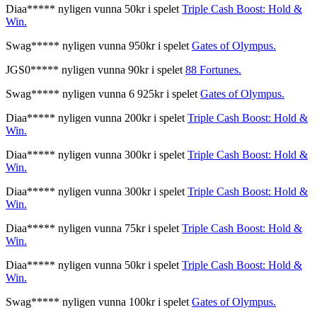
Diaa***** nyligen vunna 50kr i spelet
Triple Cash Boost: Hold &
Win.
Swag***** nyligen vunna 950kr i spelet
Gates of Olympus.
JGS0***** nyligen vunna 90kr i spelet
88 Fortunes.
Swag***** nyligen vunna 6 925kr i spelet
Gates of Olympus.
Diaa***** nyligen vunna 200kr i spelet
Triple Cash Boost: Hold &
Win.
Diaa***** nyligen vunna 300kr i spelet
Triple Cash Boost: Hold &
Win.
Diaa***** nyligen vunna 300kr i spelet
Triple Cash Boost: Hold &
Win.
Diaa***** nyligen vunna 75kr i spelet
Triple Cash Boost: Hold &
Win.
Diaa***** nyligen vunna 50kr i spelet
Triple Cash Boost: Hold &
Win.
Swag***** nyligen vunna 100kr i spelet
Gates of Olympus.