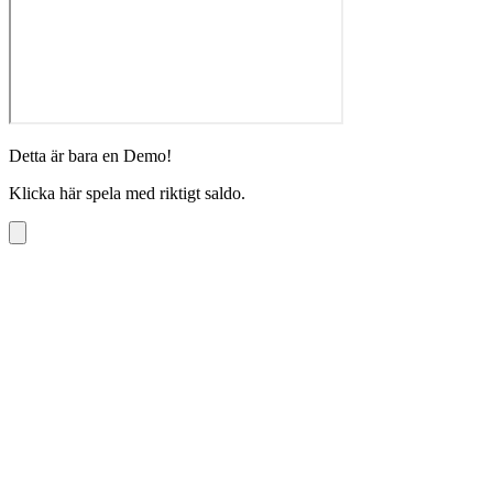
Detta är bara en Demo!
Klicka här
spela med riktigt saldo.