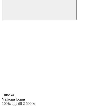
Tillbaka
Välkomstbonus
100% upp till 2 500 kr