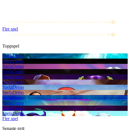
Fler spel
Toppspel
Spela
Demo
Spela
Demo
Spela
Demo
Spela
Demo
Spela
Demo
Spela
Demo
Spela
Demo
Spela
Demo
Spela
Demo
Spela
Demo
Spela
Demo
Spela
Demo
Fler spel
Senaste nytt