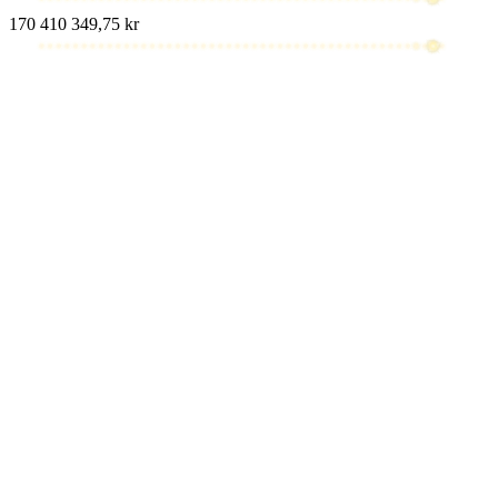
170 410 349,75 kr