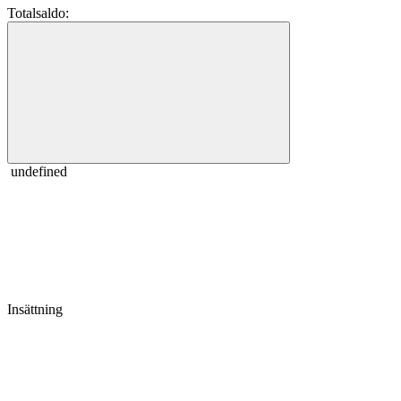
Totalsaldo:
undefined
Insättning