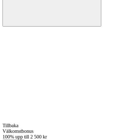
Tillbaka
Välkomstbonus
100% upp till 2 500 kr