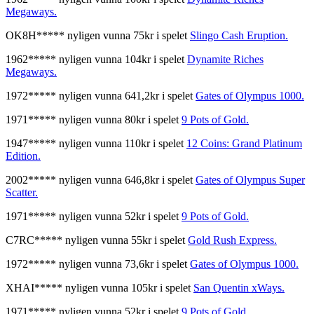
Megaways.
OK8H***** nyligen vunna 75kr i spelet
Slingo Cash Eruption.
1962***** nyligen vunna 104kr i spelet
Dynamite Riches
Megaways.
1972***** nyligen vunna 641,2kr i spelet
Gates of Olympus 1000.
1971***** nyligen vunna 80kr i spelet
9 Pots of Gold.
1947***** nyligen vunna 110kr i spelet
12 Coins: Grand Platinum
Edition.
2002***** nyligen vunna 646,8kr i spelet
Gates of Olympus Super
Scatter.
1971***** nyligen vunna 52kr i spelet
9 Pots of Gold.
C7RC***** nyligen vunna 55kr i spelet
Gold Rush Express.
1972***** nyligen vunna 73,6kr i spelet
Gates of Olympus 1000.
XHAI***** nyligen vunna 105kr i spelet
San Quentin xWays.
1971***** nyligen vunna 52kr i spelet
9 Pots of Gold.