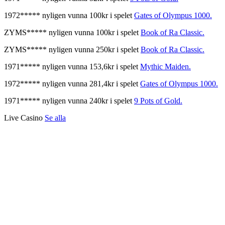
1972***** nyligen vunna 100kr i spelet
Gates of Olympus 1000.
ZYMS***** nyligen vunna 100kr i spelet
Book of Ra Classic.
ZYMS***** nyligen vunna 250kr i spelet
Book of Ra Classic.
1971***** nyligen vunna 153,6kr i spelet
Mythic Maiden.
1972***** nyligen vunna 281,4kr i spelet
Gates of Olympus 1000.
1971***** nyligen vunna 240kr i spelet
9 Pots of Gold.
Live Casino
Se alla