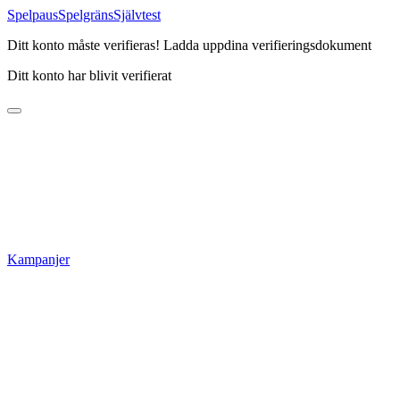
Spelpaus
Spelgräns
Självtest
Ditt konto måste verifieras!
Ladda upp
dina verifieringsdokument
Ditt konto har blivit verifierat
Kampanjer