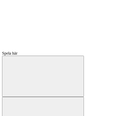
Spela här