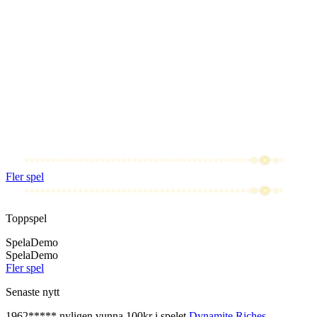
Fler spel
Toppspel
Spela
Demo
Spela
Demo
Fler spel
Senaste nytt
1962***** nyligen vunna 100kr i spelet
Dynamite Riches