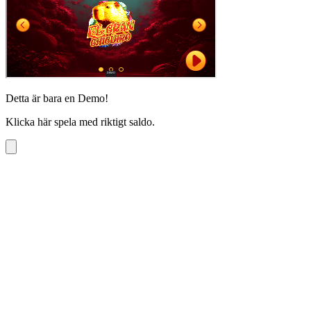
Detta är bara en Demo!
Klicka här
spela med riktigt saldo.