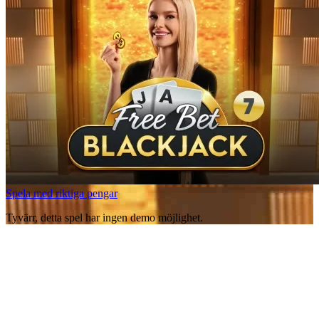
Spela med riktiga pengar
Tyvärr, detta spel har ingen demo möjlighet.