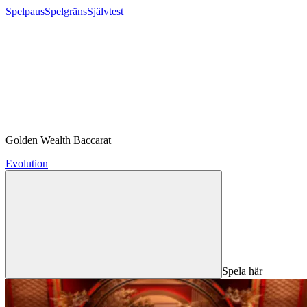
Spelpaus
Spelgräns
Självtest
Golden Wealth Baccarat
Evolution
Spela här