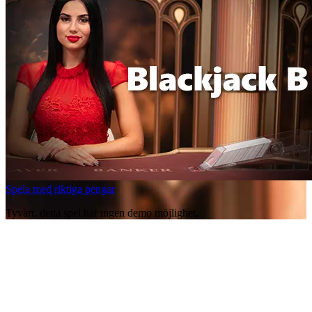
Spela med riktiga pengar
Tyvärr, detta spel har ingen demo möjlighet.