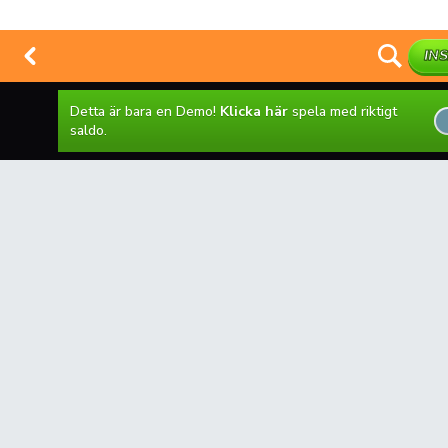
IN
Detta är bara en Demo!
Klicka här
spela med riktigt
saldo.