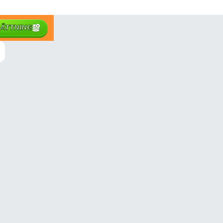
SÄTTNING