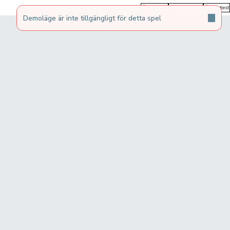
Spelpaus
Spelgränser
Självtest
×
Demoläge är inte tillgängligt för detta spel