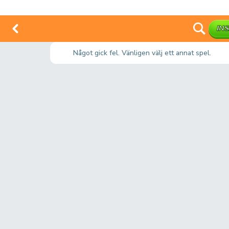
IN
Något gick fel. Vänligen välj ett annat spel.