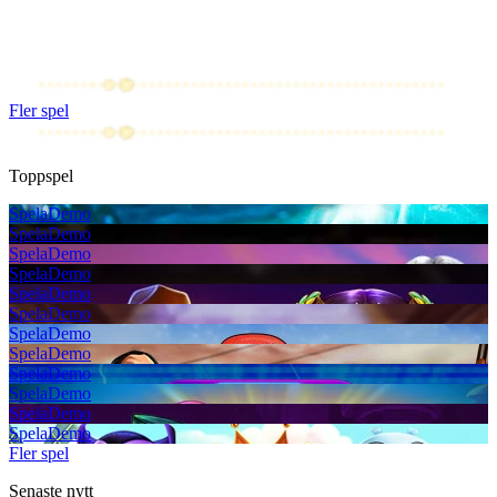
Fler spel
Toppspel
Spela
Demo
Spela
Demo
Spela
Demo
Spela
Demo
Spela
Demo
Spela
Demo
Spela
Demo
Spela
Demo
Spela
Demo
Spela
Demo
Spela
Demo
Spela
Demo
Fler spel
Senaste nytt