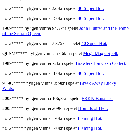
nz12***** nyligen vunna 225kr i spelet
40 Super Hot.
nz12***** nyligen vunna 150kr i spelet
40 Super Hot.
1969***** nyligen vunna 94,5kr i spelet
John Hunter and the Tomb
of the Scarab Queen.
nz12***** nyligen vunna 7 875kr i spelet
40 Super Hot.
QLSM***** nyligen vunna 57,6kr i spelet
Mega Magic Spell.
1989***** nyligen vunna 72kr i spelet
Brawlers Bar Cash Collect.
nz12***** nyligen vunna 180kr i spelet
40 Super Hot.
9T9Q***** nyligen vunna 259kr i spelet
Break Away Lucky
Wilds.
2003***** nyligen vunna 106,8kr i spelet
FRKN Bananas.
2003***** nyligen vunna 209kr i spelet
Hounds of Hell.
nz12***** nyligen vunna 170kr i spelet
Flaming Hot.
nz12***** nyligen vunna 140kr i spelet
Flaming Hot.