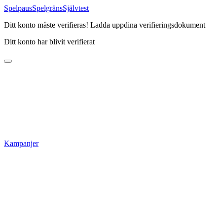
Spelpaus
Spelgräns
Självtest
Ditt konto måste verifieras!
Ladda upp
dina verifieringsdokument
Ditt konto har blivit verifierat
Kampanjer