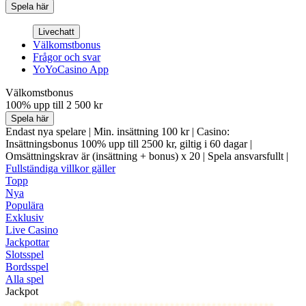
Spela här
Livechatt
Välkomstbonus
Frågor och svar
YoYoCasino App
Välkomstbonus
100% upp till 2 500 kr
Spela här
Endast nya spelare | Min. insättning 100 kr | Casino:
Insättningsbonus 100% upp till 2500 kr, giltig i 60 dagar |
Omsättningskrav är (insättning + bonus) x 20 | Spela ansvarsfullt |
Fullständiga villkor gäller
Topp
Nya
Populära
Exklusiv
Live Casino
Jackpottar
Slotsspel
Bordsspel
Alla spel
Jackpot