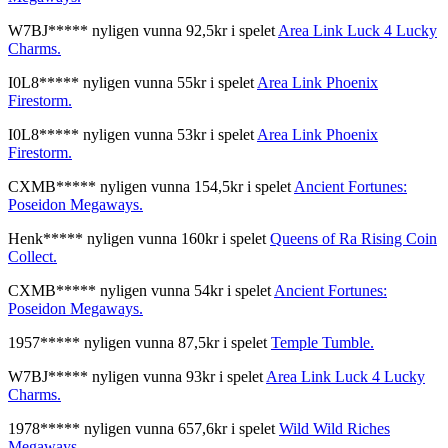
W7BJ***** nyligen vunna 92,5kr i spelet
Area Link Luck 4 Lucky
Charms.
I0L8***** nyligen vunna 55kr i spelet
Area Link Phoenix
Firestorm.
I0L8***** nyligen vunna 53kr i spelet
Area Link Phoenix
Firestorm.
CXMB***** nyligen vunna 154,5kr i spelet
Ancient Fortunes:
Poseidon Megaways.
Henk***** nyligen vunna 160kr i spelet
Queens of Ra Rising Coin
Collect.
CXMB***** nyligen vunna 54kr i spelet
Ancient Fortunes:
Poseidon Megaways.
1957***** nyligen vunna 87,5kr i spelet
Temple Tumble.
W7BJ***** nyligen vunna 93kr i spelet
Area Link Luck 4 Lucky
Charms.
1978***** nyligen vunna 657,6kr i spelet
Wild Wild Riches
Megaways.