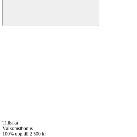
Tillbaka
Välkomstbonus
100% upp till 2 500 kr