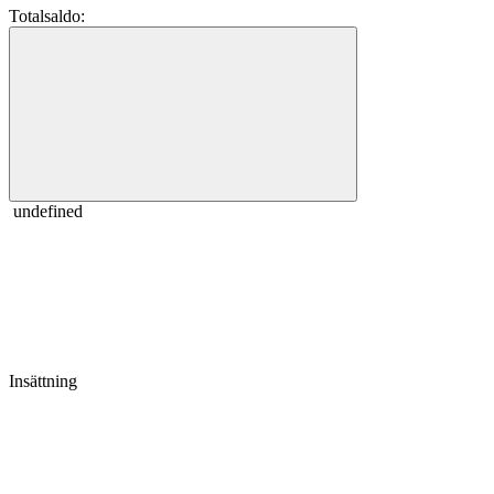
Totalsaldo:
undefined
Insättning