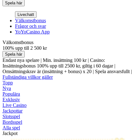
Spela här
Livechatt
Välkomstbonus
Frågor och svar
YoYoCasino App
Välkomstbonus
100% upp till 2 500 kr
Spela här
Endast nya spelare | Min. insättning 100 kr | Casino:
Insättningsbonus 100% upp till 2500 kr, giltig i 60 dagar |
Omsättningskrav är (insättning + bonus) x 20 | Spela ansvarsfullt |
Fullständiga villkor gäller
Topp
Nya
Populära
Exklusiv
Live Casino
Jackpottar
Slotsspel
Bordsspel
Alla spel
Jackpot