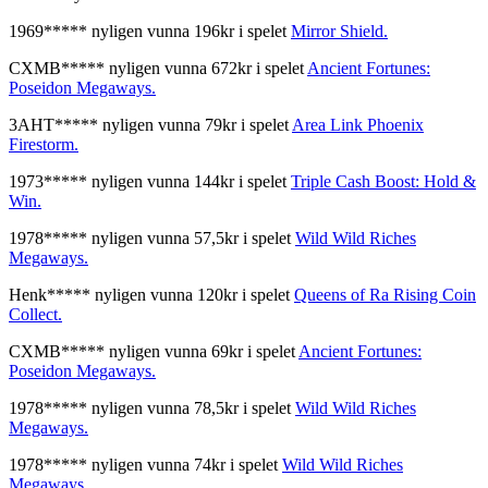
1969***** nyligen vunna 196kr i spelet
Mirror Shield.
CXMB***** nyligen vunna 672kr i spelet
Ancient Fortunes:
Poseidon Megaways.
3AHT***** nyligen vunna 79kr i spelet
Area Link Phoenix
Firestorm.
1973***** nyligen vunna 144kr i spelet
Triple Cash Boost: Hold &
Win.
1978***** nyligen vunna 57,5kr i spelet
Wild Wild Riches
Megaways.
Henk***** nyligen vunna 120kr i spelet
Queens of Ra Rising Coin
Collect.
CXMB***** nyligen vunna 69kr i spelet
Ancient Fortunes:
Poseidon Megaways.
1978***** nyligen vunna 78,5kr i spelet
Wild Wild Riches
Megaways.
1978***** nyligen vunna 74kr i spelet
Wild Wild Riches
Megaways.