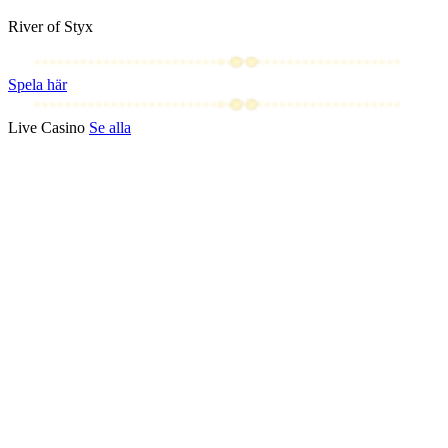
River of Styx
Spela här
Live Casino
Se alla