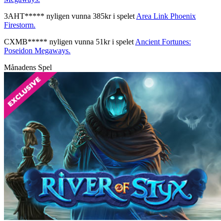
3AHT***** nyligen vunna 385kr i spelet
Area Link Phoenix
Firestorm.
CXMB***** nyligen vunna 51kr i spelet
Ancient Fortunes:
Poseidon Megaways.
Månadens Spel