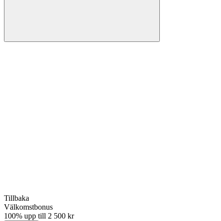
Tillbaka
Välkomstbonus
100% upp till 2 500 kr