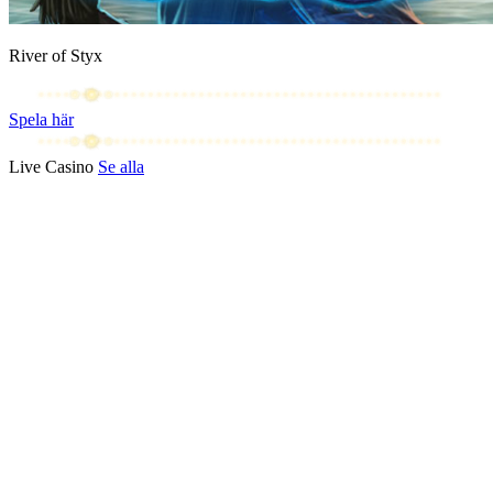
River of Styx
Spela här
Live Casino
Se alla