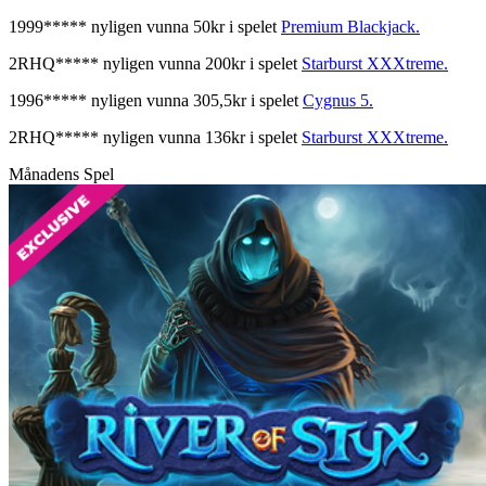
1999***** nyligen vunna 50kr i spelet
Premium Blackjack.
2RHQ***** nyligen vunna 200kr i spelet
Starburst XXXtreme.
1996***** nyligen vunna 305,5kr i spelet
Cygnus 5.
2RHQ***** nyligen vunna 136kr i spelet
Starburst XXXtreme.
Månadens Spel