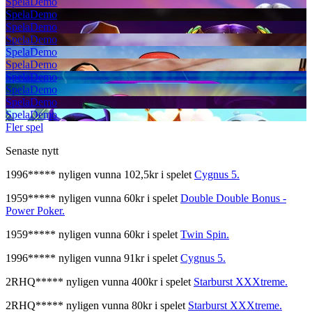
Spela
Demo
Spela
Demo
Spela
Demo
Spela
Demo
Spela
Demo
Spela
Demo
Spela
Demo
Spela
Demo
Spela
Demo
Spela
Demo
Fler spel
Senaste nytt
1996***** nyligen vunna 102,5kr i spelet
Cygnus 5.
1959***** nyligen vunna 60kr i spelet
Double Double Bonus -
Power Poker.
1959***** nyligen vunna 60kr i spelet
Twin Spin.
1996***** nyligen vunna 91kr i spelet
Cygnus 5.
2RHQ***** nyligen vunna 400kr i spelet
Starburst XXXtreme.
2RHQ***** nyligen vunna 80kr i spelet
Starburst XXXtreme.