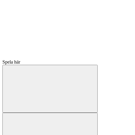
Spela här