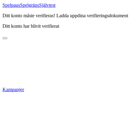
Spelpaus
Spelgräns
Självtest
Ditt konto måste verifieras!
Ladda upp
dina verifieringsdokument
Ditt konto har blivit verifierat
Kampanjer