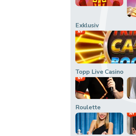
Exklusiv
NY
Topp Live Casino
NY
Roulette
NY