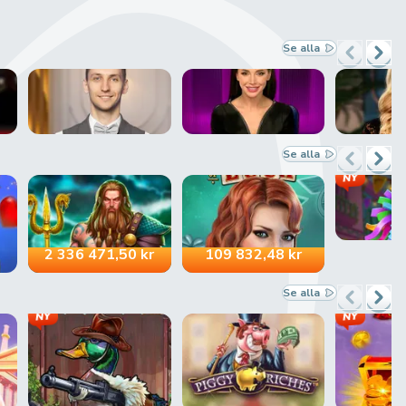
Se alla
Se alla
NY
2 336 471,50 kr
109 832,48 kr
Se alla
NY
NY