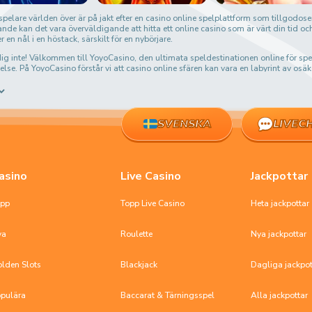
spelare världen över är på jakt efter en casino online spelplattform som tillgodose
gande kan det vara överväldigande att hitta ett online casino som är värt din tid 
er en nål i en höstack, särskilt för en nybörjare.
ig inte! Välkommen till YoyoCasino, den ultimata speldestinationen online för spe
lse. På YoyoCasino förstår vi att casino online sfären kan vara en labyrint av osä
 unikt speläventyr utan betänkligheter.
u sätter din fot i vårt virtuella casino kommer du att mötas av ett användarvänlig
Gör dig redo att navigera genom en värld av entusiasm när du utforskar den heltä
SVENSKA
LIVEC
 casino spel eller RNG-baserade alternativ som får din spelvärld att snurra?
rna är oändliga här. Gå med i vår ivriga spelgemenskap och ge dig ut på en tillfre
ioriterar din tillfredsställelse framför allt annat. Vårt personliga och professionel
asino
Live Casino
Jackpottar
u får en sömlös användarupplevelse när du spelar på den här plattformen.
n fråga eller stöter på en utmaning finns vi här för att ge dig snabb hjälp. Vi sträv
opp
Topp Live Casino
Heta jackpottar
er i det roliga!
 en rad spännande online kasinospel
ya
Roulette
Nya jackpottar
a över att samarbeta med förstklassiga spelleverantörer för att säkerställa att du al
rtfölj är utformad för att passa spelare med olika budgetar och smak. Oavsett om du
lden Slots
Blackjack
Dagliga jackpot
assar dina ekonomiska muskler. Från populära titlar till exklusiva utgåvor hittar 
d vid skärmen.
pulära
Baccarat & Tärningsspel
Alla jackpottar
ttja gratisspelet eller demoläget som finns på de flesta av våra spel och få en kä