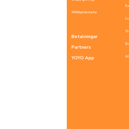
med riktiga
strategier
Ex
övergripan
Webbplatskarta
Den här pla
Li
användare. 
erbjudande
Sl
Här är en 
Betalningar
Slots
Bo
Partners
På Yoyo Ca
Klassis
Al
YOYO App
stapla
Video s
engager
civilis
spelet 
Progres
jackpot
jackpot
Bordspel
Vissa spela
ditt casin
du kan se 
Blackja
och Atl