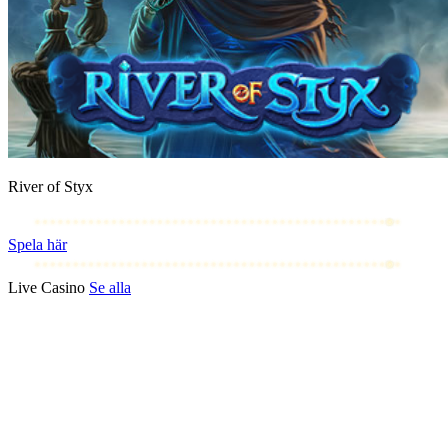
River of Styx
Spela här
Live Casino
Se alla