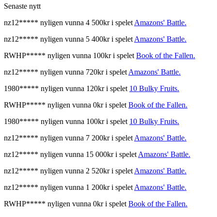
Senaste nytt
nz12***** nyligen vunna 4 500kr i spelet
Amazons' Battle.
nz12***** nyligen vunna 5 400kr i spelet
Amazons' Battle.
RWHP***** nyligen vunna 100kr i spelet
Book of the Fallen.
nz12***** nyligen vunna 720kr i spelet
Amazons' Battle.
1980***** nyligen vunna 120kr i spelet
10 Bulky Fruits.
RWHP***** nyligen vunna 0kr i spelet
Book of the Fallen.
1980***** nyligen vunna 100kr i spelet
10 Bulky Fruits.
nz12***** nyligen vunna 7 200kr i spelet
Amazons' Battle.
nz12***** nyligen vunna 15 000kr i spelet
Amazons' Battle.
nz12***** nyligen vunna 2 520kr i spelet
Amazons' Battle.
nz12***** nyligen vunna 1 200kr i spelet
Amazons' Battle.
RWHP***** nyligen vunna 0kr i spelet
Book of the Fallen.