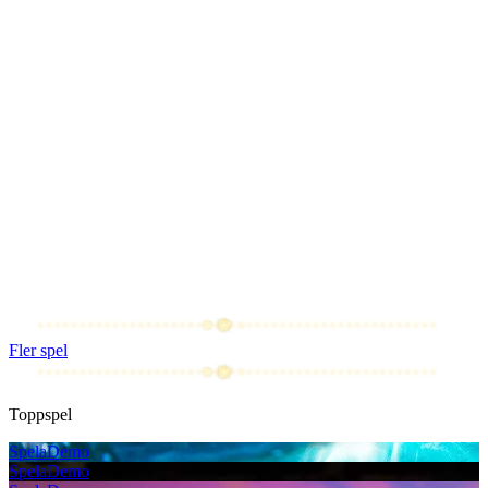
Fler spel
Toppspel
Spela
Demo
Spela
Demo