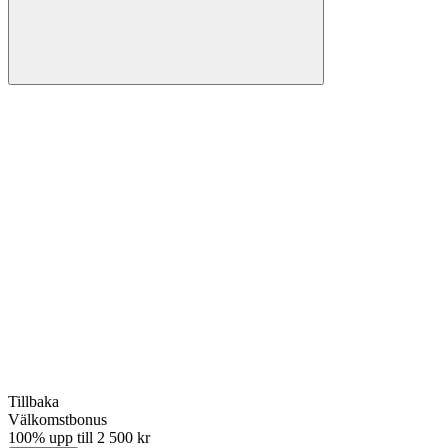
Tillbaka
Välkomstbonus
100% upp till 2 500 kr