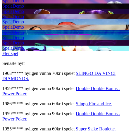
Spela
Demo
Spela
Demo
Spela
Demo
Spela
Demo
Spela
Demo
Spela
Demo
Spela
Demo
Spela
Demo
Spela
Demo
Spela
Demo
Fler spel
Senaste nytt
1968***** nyligen vunna 70kr i spelet
SLINGO DA VINCI
DIAMONDS.
1959***** nyligen vunna 90kr i spelet
Double Double Bonus -
Power Poker.
1986***** nyligen vunna 60kr i spelet
Slingo Fire and Ice.
1959***** nyligen vunna 90kr i spelet
Double Double Bonus -
Power Poker.
1955***** nyligen vunna 60kr i spelet
Super Stake Roulette.