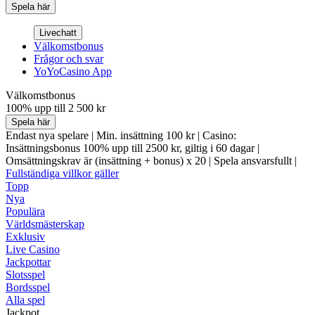
Spela här
Livechatt
Välkomstbonus
Frågor och svar
YoYoCasino App
Välkomstbonus
100% upp till 2 500 kr
Spela här
Endast nya spelare | Min. insättning 100 kr | Casino:
Insättningsbonus 100% upp till 2500 kr, giltig i 60 dagar |
Omsättningskrav är (insättning + bonus) x 20 | Spela ansvarsfullt |
Fullständiga villkor gäller
Topp
Nya
Populära
Världsmästerskap
Exklusiv
Live Casino
Jackpottar
Slotsspel
Bordsspel
Alla spel
Jackpot