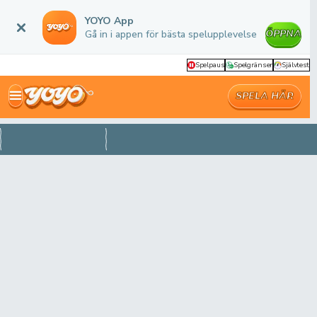
YOYO App
ÖPPNA
Gå in i appen för bästa spelupplevelse
Spelpaus
Spelgränser
Självtest
SPELA HÄR
CASINO
LIVE CASINO
JACKPOTTAR