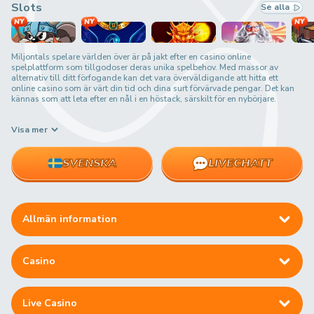
Slots
Se alla
NY
NY
NY
Miljontals spelare världen över är på jakt efter en casino online
spelplattform som tillgodoser deras unika spelbehov. Med massor av
alternativ till ditt förfogande kan det vara överväldigande att hitta ett
online casino som är värt din tid och dina surt förvärvade pengar. Det kan
kännas som att leta efter en nål i en höstack, särskilt för en nybörjare.
Men oroa dig inte! Välkommen till YoyoCasino, den ultimata
speldestinationen online för spelare som söker en säker och
Visa mer
tillfredställande spelupplevelse. På YoyoCasino förstår vi att casino online
sfären kan vara en labyrint av osäkerhet. Av den anledningen har vi ägnat
oss åt att erbjuda ett unikt speläventyr utan betänkligheter.
SVENSKA
LIVECHATT
Så snart du sätter din fot i vårt virtuella casino kommer du att mötas av ett
användarvänligt gränssnitt som sätter scenen för en minnesvärd spelresa.
Gör dig redo att navigera genom en värld av entusiasm när du utforskar
den heltäckande samlingen av onlinespel som vi har att erbjuda.
Allmän information
Är det live casino spel eller RNG-baserade alternativ som får din spelvärld
att snurra?
Möjligheterna är oändliga här. Gå med i vår ivriga spelgemenskap och ge
Casino
dig ut på en tillfredsställande spelresa utan dess like. Men det är inte allt.
Vi prioriterar din tillfredsställelse framför allt annat. Vårt personliga och
professionella team av kundsupportagenter är fast beslutna att se till att du
får en sömlös användarupplevelse när du spelar på den här plattformen.
Live Casino