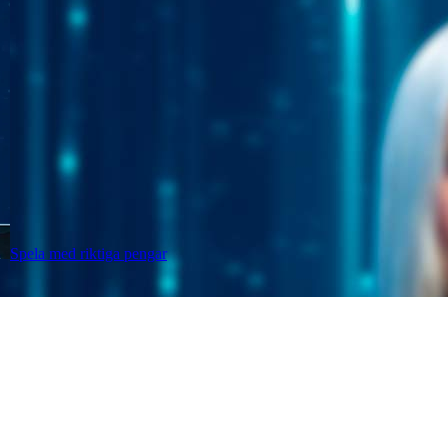
Spela med riktiga pengar