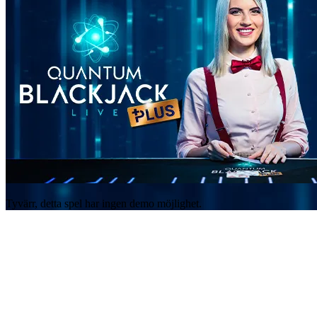
Tyvärr, detta spel har ingen demo möjlighet.