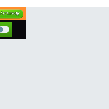
SÄTTNING