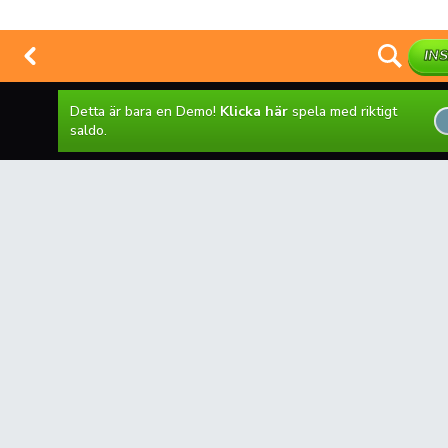
IN
Detta är bara en Demo!
Klicka här
spela med riktigt
saldo.