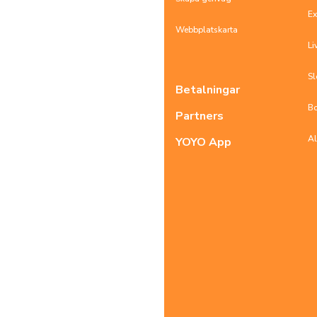
med riktiga
strategier
Ex
övergripan
Webbplatskarta
Den här pla
Li
användare. 
erbjudande
Sl
Här är en 
Betalningar
Slots
Bo
Partners
På Yoyo Ca
Klassis
Al
YOYO App
stapla
Video s
engager
civilis
spelet 
Progres
jackpot
jackpot
Bordspel
Vissa spela
ditt casin
du kan se 
Blackja
och Atl