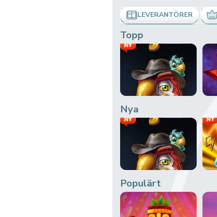
LEVERANTÖRER
Topp
NY
Nya
NY
NY
Populärt