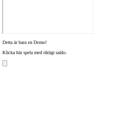
Detta är bara en Demo!
Klicka här
spela med riktigt saldo.