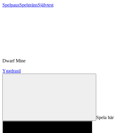
Spelpaus
Spelgräns
Självtest
Dwarf Mine
Yggdrasil
Spela här