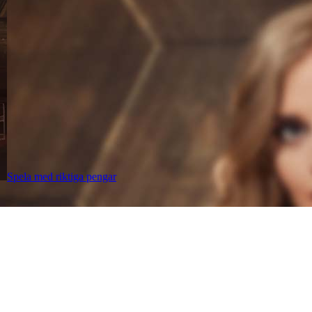
Spela med riktiga pengar