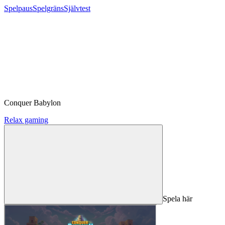
Spelpaus
Spelgräns
Självtest
Conquer Babylon
Relax gaming
Spela här