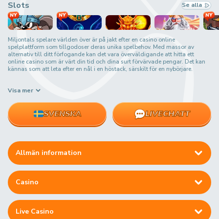
Slots
Se alla
NY
NY
NY
Miljontals spelare världen över är på jakt efter en casino online
spelplattform som tillgodoser deras unika spelbehov. Med massor av
alternativ till ditt förfogande kan det vara överväldigande att hitta ett
online casino som är värt din tid och dina surt förvärvade pengar. Det kan
kännas som att leta efter en nål i en höstack, särskilt för en nybörjare.
Men oroa dig inte! Välkommen till YoyoCasino, den ultimata
speldestinationen online för spelare som söker en säker och
Visa mer
tillfredställande spelupplevelse. På YoyoCasino förstår vi att casino online
sfären kan vara en labyrint av osäkerhet. Av den anledningen har vi ägnat
oss åt att erbjuda ett unikt speläventyr utan betänkligheter.
SVENSKA
LIVECHATT
Så snart du sätter din fot i vårt virtuella casino kommer du att mötas av ett
användarvänligt gränssnitt som sätter scenen för en minnesvärd spelresa.
Gör dig redo att navigera genom en värld av entusiasm när du utforskar
den heltäckande samlingen av onlinespel som vi har att erbjuda.
Allmän information
Är det live casino spel eller RNG-baserade alternativ som får din spelvärld
att snurra?
Möjligheterna är oändliga här. Gå med i vår ivriga spelgemenskap och ge
Casino
dig ut på en tillfredsställande spelresa utan dess like. Men det är inte allt.
Vi prioriterar din tillfredsställelse framför allt annat. Vårt personliga och
professionella team av kundsupportagenter är fast beslutna att se till att du
får en sömlös användarupplevelse när du spelar på den här plattformen.
Live Casino