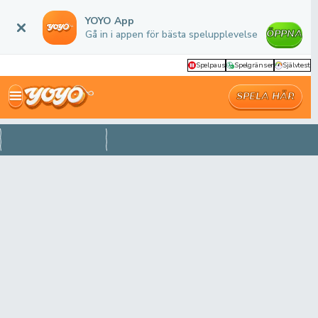
YOYO App
ÖPPNA
Gå in i appen för bästa spelupplevelse
Spelpaus
Spelgränser
Självtest
SPELA HÄR
CASINO
LIVE CASINO
JACKPOTTAR