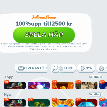
Välkomstbonus
100%
upp till
2500 kr
SPELA HÄR
Endast nya spelare | Minsta insättning 100 kr | Insättningsbonus 100% upp till 2500
kr, måste användas inom 60 dagar | Omsättningskrav 20x | Spela ansvarsfullt
Fullständiga villkor gäller
LEVERANTÖRER
TOPP
NYA
P
Topp
Se alla
NY
NY
NY
NY
Nya
Se alla
NY
NY
NY
NY
NY