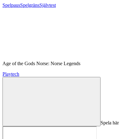
Spelpaus
Spelgräns
Självtest
Age of the Gods Norse: Norse Legends
Playtech
Spela här