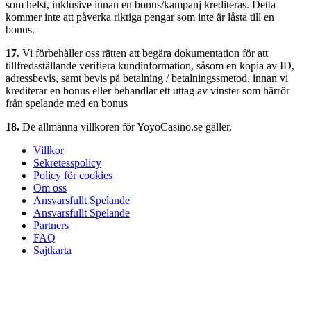
som helst, inklusive innan en bonus/kampanj krediteras. Detta
kommer inte att påverka riktiga pengar som inte är låsta till en
bonus.
17.
Vi förbehåller oss rätten att begära dokumentation för att
tillfredsställande verifiera kundinformation, såsom en kopia av ID,
adressbevis, samt bevis på betalning / betalningssmetod, innan vi
krediterar en bonus eller behandlar ett uttag av vinster som härrör
från spelande med en bonus
18.
De allmänna villkoren för YoyoCasino.se gäller.
Villkor
Sekretesspolicy
Policy för cookies
Om oss
Ansvarsfullt Spelande
Ansvarsfullt Spelande
Partners
FAQ
Sajtkarta