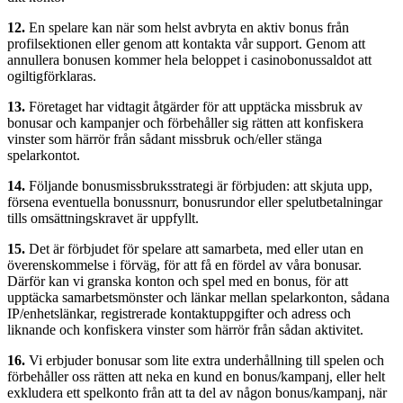
12.
En spelare kan när som helst avbryta en aktiv bonus från
profilsektionen eller genom att kontakta vår support. Genom att
annullera bonusen kommer hela beloppet i casinobonussaldot att
ogiltigförklaras.
13.
Företaget har vidtagit åtgärder för att upptäcka missbruk av
bonusar och kampanjer och förbehåller sig rätten att konfiskera
vinster som härrör från sådant missbruk och/eller stänga
spelarkontot.
14.
Följande bonusmissbruksstrategi är förbjuden: att skjuta upp,
försena eventuella bonussnurr, bonusrundor eller spelutbetalningar
tills omsättningskravet är uppfyllt.
15.
Det är förbjudet för spelare att samarbeta, med eller utan en
överenskommelse i förväg, för att få en fördel av våra bonusar.
Därför kan vi granska konton och spel med en bonus, för att
upptäcka samarbetsmönster och länkar mellan spelarkonton, sådana
IP/enhetslänkar, registrerade kontaktuppgifter och adress och
liknande och konfiskera vinster som härrör från sådan aktivitet.
16.
Vi erbjuder bonusar som lite extra underhållning till spelen och
förbehåller oss rätten att neka en kund en bonus/kampanj, eller helt
exkludera ett spelkonto från att ta del av någon bonus/kampanj, när