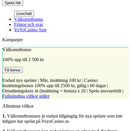
Spela här
Livechatt
Välkomstbonus
Frågor och svar
YoYoCasino App
Kampanjer
Välkomstbonus
100% upp till 2 500 kr
Få bonus
Endast nya spelare | Min. insättning 100 kr | Casino:
Insättningsbonus 100% upp till 2500 kr, giltig i 60 dagar |
Omsättningskrav är (insättning + bonus) x 20 | Spela ansvarsfullt |
Fullständiga villkor gäller
Allmänna villkor
1.
Välkomstbonusen är endast tillgänglig för nya spelare som inte
tidigare har spelat på YoyoCasino.se.