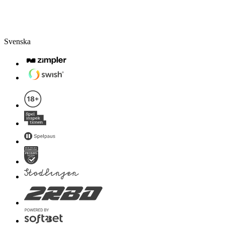
Svenska