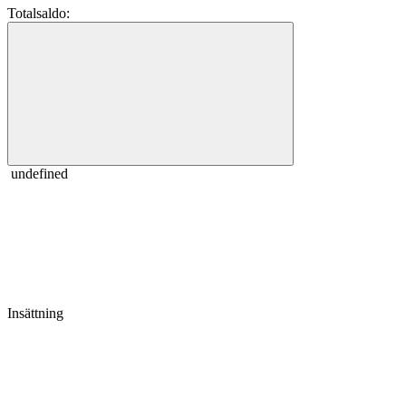
Totalsaldo:
undefined
Insättning