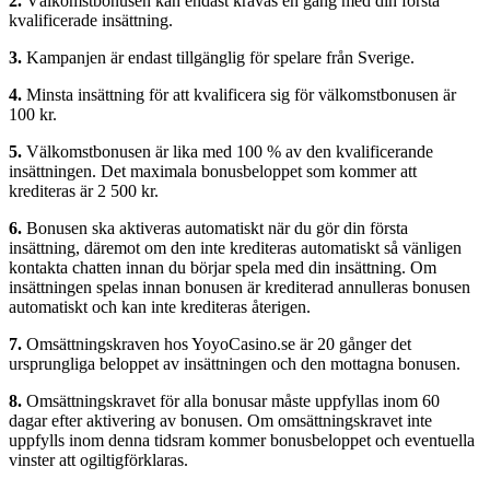
2.
Välkomstbonusen kan endast krävas en gång med din första
kvalificerade insättning.
3.
Kampanjen är endast tillgänglig för spelare från Sverige.
4.
Minsta insättning för att kvalificera sig för välkomstbonusen är
100 kr.
5.
Välkomstbonusen är lika med 100 % av den kvalificerande
insättningen. Det maximala bonusbeloppet som kommer att
krediteras är 2 500 kr.
6.
Bonusen ska aktiveras automatiskt när du gör din första
insättning, däremot om den inte krediteras automatiskt så vänligen
kontakta chatten innan du börjar spela med din insättning. Om
insättningen spelas innan bonusen är krediterad annulleras bonusen
automatiskt och kan inte krediteras återigen.
7.
Omsättningskraven hos YoyoCasino.se är 20 gånger det
ursprungliga beloppet av insättningen och den mottagna bonusen.
8.
Omsättningskravet för alla bonusar måste uppfyllas inom 60
dagar efter aktivering av bonusen. Om omsättningskravet inte
uppfylls inom denna tidsram kommer bonusbeloppet och eventuella
vinster att ogiltigförklaras.